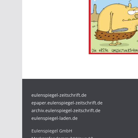
eulenspiegel-zeitschrift.de
epaper.eulenspiegel-zeitschrift.de
archiv.eulenspiegel-zeitschrift.de
eulenspiegel-laden.de
Eulenspiegel GmbH