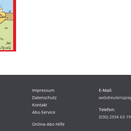
Impressum
E-Mail:
Datenschutz
web@eulenspiege
Kontakt
Telefon:
Abo-Service
(030) 2934 63-19
Online-Abo Hilfe