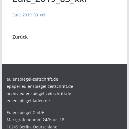
Eule_2019_03_xxl
← Zurück
eulenspiegel-zeitschrift.de
epaper.eulenspiegel-zeitschrift.de
archiv.eulenspiegel-zeitschrift.de
eulenspiegel-laden.de
Eulenspiegel GmbH
Markgrafendamm 24/Haus 18
10245 Berlin, Deutschland