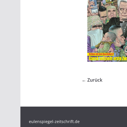
← Zurück
eulenspiegel-zeitschrift.de