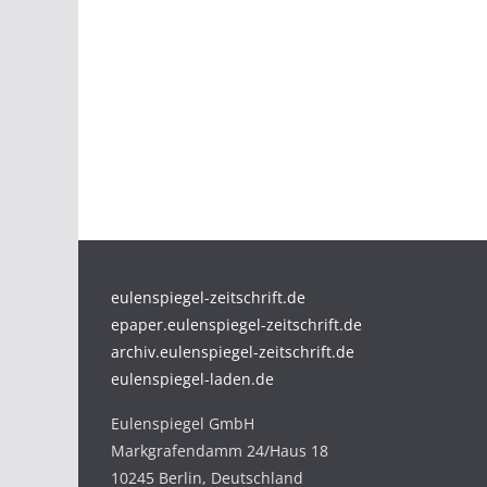
eulenspiegel-zeitschrift.de
epaper.eulenspiegel-zeitschrift.de
archiv.eulenspiegel-zeitschrift.de
eulenspiegel-laden.de
Eulenspiegel GmbH
Markgrafendamm 24/Haus 18
10245 Berlin, Deutschland