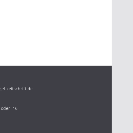
l-zeitschrift.de
 oder -16