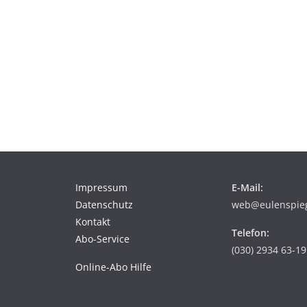
Impressum
E-Mail:
Datenschutz
web@eulenspiege
Kontakt
Telefon:
Abo-Service
(030) 2934 63-19
Online-Abo Hilfe