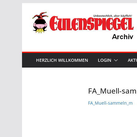
Zum
Inhalt
springen
HERZLICH WILLKOMMEN
LOGIN
AKT
FA_Muell-sa
FA_Muell-sammeln_m