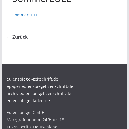
SommerEULE
← Zurück
eulenspiegel-zeitschrift.de
epaper.eulenspiegel-zeitschrift.de
archiv.eulenspiegel-zeitschrift.de
eulenspiegel-laden.de
Eulenspiegel GmbH
Markgrafendamm 24/Haus 18
10245 Berlin, Deutschland